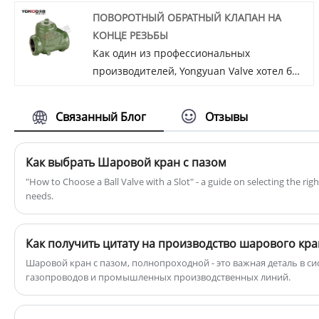
ПОВОРОТНЫЙ ОБРАТНЫЙ КЛАПАН НА
КОНЦЕ РЕЗЬБЫ
Как один из профессиональных
производителей, Yongyuan Valve хотел бы
предоставить вам высококачественный
ПОВОРОТНЫЙ ОБРАТНЫЙ КЛАПАН НА
Связанный Блог
Отзывы
КОНЦЕ РЕЗЬБЫ. И мы предложим вам
лучшее послепродажное обслуживание и
своевременную доставку.Yongyuan Female
Как выбрать Шаровой кран с пазом
NPT swing check вентили предназначены
"How to Choose a Ball Valve with a Slot" - a guide on selecting the right
для предотвращения обратного потока
needs.
жидкости или газа в трубопроводе.
Материалы соответствуют стандарту NACE
MR0175. Использование крепких
Шаровой кран с пазом, полнопроходной - это важная деталь в с
нержавеющих стальных хлопок и вешалок
газопроводов и промышленных производственных линий.
снижает потребность в отдельных
булавках и роликах. Они выпускаются в