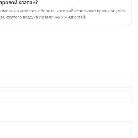
размер варьируется от 2 "до 4". Рабочее
аровой клапан?
давление составляет 1000psi для 2 "-3" и
клапан на четверть оборота, который использует вращающийся
750psi для 4 ".
за, сжатого воздуха и различных жидкостей.