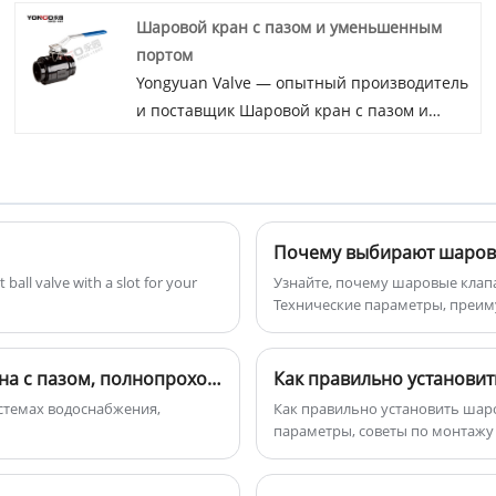
месторождений в Китае.Yongyuan
Шаровой кран с пазом и уменьшенным
обеспечивает резьбовые шаровые
портом
клапаны NPT, подходящие для
Yongyuan Valve — опытный производитель
нефтегазовой промышленности из китая.
и поставщик Шаровой кран с пазом и
Как производитель OEM, Yongyuan
уменьшенным портом в
использует наш опыт в проектировании и
Китае.Редукционный шаровый клапан
производстве. Все эти шаровые клапаны
Yongyuan предназначен для обслуживания
соответствуют требованиям NACE MR0175.
WOG, обычно используется на нефтяных и
Резьбовые концы дняо находятся с обеих
газовых месторождениях. Преимущество
сторон. Материалы кузова доступны в
состоит в низком рабочем моменте и
чугуне и чугунной стали.
 ball valve with a slot for your
Узнайте, почему шаровые клап
высоком CV. Размеры резьбового края
Технические параметры, преим
соответствуют AWWA C606. Рабочее
давление составляет 1000psi для 2 "-4" и
Как получить цитату на производство шарового крана с пазом, полнопроходного?
Как правильно установит
1500psi для 6 ".
истемах водоснабжения,
Как правильно установить шаро
параметры, советы по монтажу