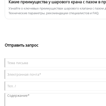
размерах от 1 до 4 дюймов, давление от
Какие преимущества у шарового крана с пазом в 
2000 до 5000psi.
Узнайте о ключевых преимуществах шарового клапана с пазом
Технические параметры, рекомендации специалистов и FAQ.
Отправить запрос